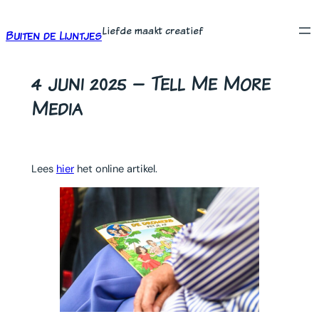
Ga
Liefde maakt creatief
naar
Buiten de Lijntjes
de
inhoud
4 juni 2025 – Tell Me More
Media
Lees
hier
het online artikel.